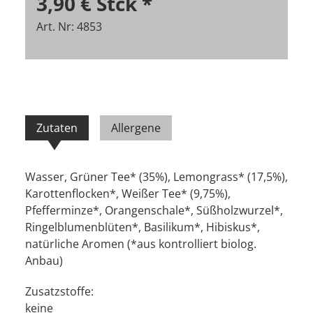
3,90 €
Stck
*
Art. Nr: 4853
Zutaten
Allergene
Wasser, Grüner Tee* (35%), Lemongrass* (17,5%),
Karottenflocken*, Weißer Tee* (9,75%),
Pfefferminze*, Orangenschale*, Süßholzwurzel*,
Ringelblumenblüten*, Basilikum*, Hibiskus*,
natürliche Aromen (*aus kontrolliert biolog.
Anbau)
Zusatzstoffe:
keine