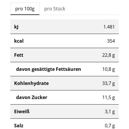
pro 100g
pro Stück
kJ
1.481
kcal
354
Fett
22,8 g
davon gesättigte Fettsäuren
10,8 g
Kohlenhydrate
33,7 g
davon Zucker
11,5 g
Eiweiß
3,1 g
Salz
0,7 g