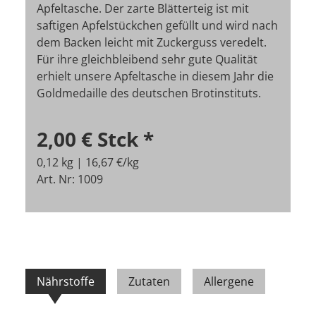
Apfeltasche. Der zarte Blätterteig ist mit
saftigen Apfelstückchen gefüllt und wird nach
dem Backen leicht mit Zuckerguss veredelt.
Für ihre gleichbleibend sehr gute Qualität
erhielt unsere Apfeltasche in diesem Jahr die
Goldmedaille des deutschen Brotinstituts.
2,00 €
Stck
*
0,12 kg | 16,67 €/kg
Art. Nr: 1009
Nährstoffe
Zutaten
Allergene