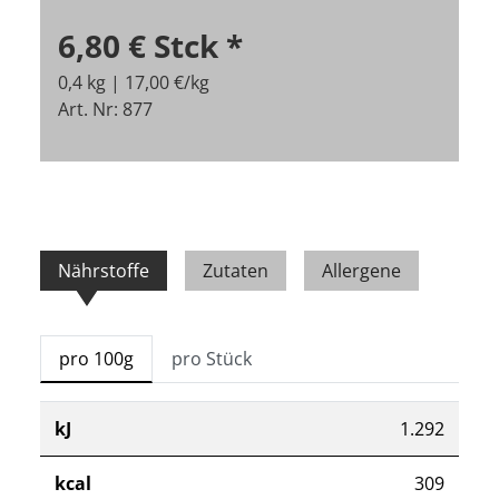
6,80 €
Stck
*
0,4 kg | 17,00 €/kg
Art. Nr: 877
Nährstoffe
Zutaten
Allergene
pro 100g
pro Stück
kJ
1.292
kcal
309