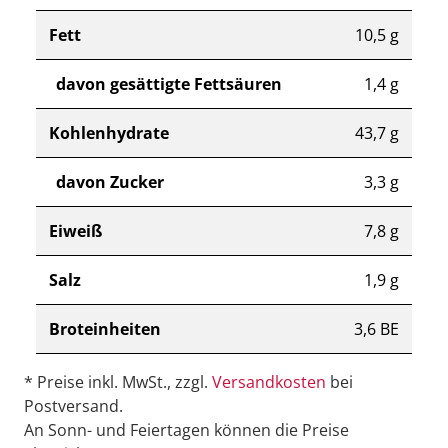
Fett
10,5 g
davon gesättigte Fettsäuren
1,4 g
Kohlenhydrate
43,7 g
davon Zucker
3,3 g
Eiweiß
7,8 g
Salz
1,9 g
Broteinheiten
3,6 BE
* Preise inkl. MwSt., zzgl.
Versandkosten
bei
Postversand.
An Sonn- und Feiertagen können die Preise