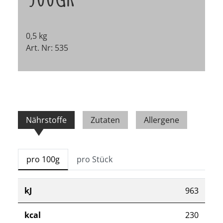
0,5 kg
Art. Nr: 535
Nährstoffe
Zutaten
Allergene
pro 100g
pro Stück
kJ
963
kcal
230