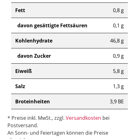
Fett
0,8 g
davon gesättigte Fettsäuren
0,1 g
Kohlenhydrate
46,8 g
davon Zucker
0,9 g
Eiweiß
5,8 g
Salz
1,3 g
Broteinheiten
3,9 BE
* Preise inkl. MwSt., zzgl.
Versandkosten
bei
Postversand.
An Sonn- und Feiertagen können die Preise