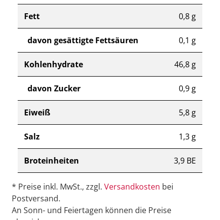
Fett
0,8 g
davon gesättigte Fettsäuren
0,1 g
Kohlenhydrate
46,8 g
davon Zucker
0,9 g
Eiweiß
5,8 g
Salz
1,3 g
Broteinheiten
3,9 BE
* Preise inkl. MwSt., zzgl.
Versandkosten
bei
Postversand.
An Sonn- und Feiertagen können die Preise