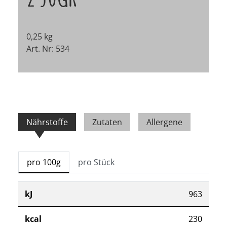
0,25 kg
Art. Nr: 534
Nährstoffe
Zutaten
Allergene
pro 100g
pro Stück
kJ
963
kcal
230