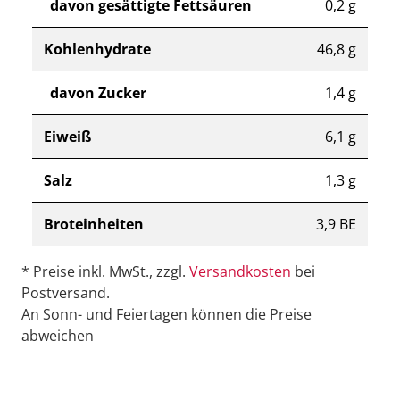
davon gesättigte Fettsäuren
0,2 g
Kohlenhydrate
46,8 g
davon Zucker
1,4 g
Eiweiß
6,1 g
Salz
1,3 g
Broteinheiten
3,9 BE
* Preise inkl. MwSt., zzgl.
Versandkosten
bei
Postversand.
An Sonn- und Feiertagen können die Preise
abweichen