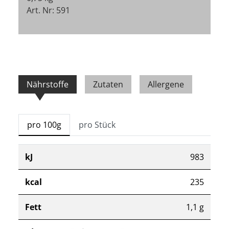
Art. Nr: 591
Nährstoffe
Zutaten
Allergene
pro 100g
pro Stück
kJ
983
kcal
235
Fett
1,1 g