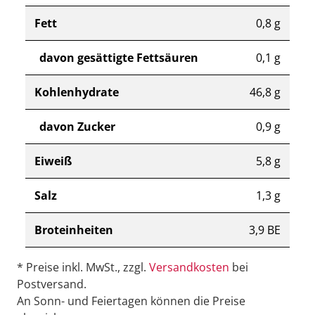
Fett
0,8 g
davon gesättigte Fettsäuren
0,1 g
Kohlenhydrate
46,8 g
davon Zucker
0,9 g
Eiweiß
5,8 g
Salz
1,3 g
Broteinheiten
3,9 BE
* Preise inkl. MwSt., zzgl.
Versandkosten
bei
Postversand.
An Sonn- und Feiertagen können die Preise