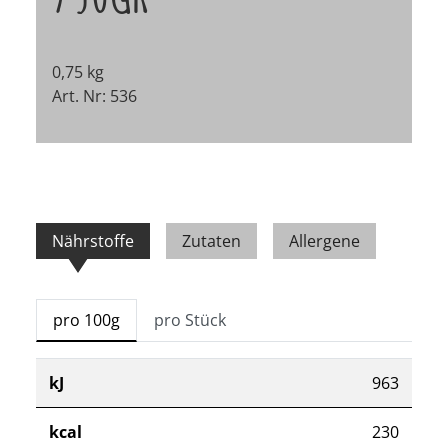
0,75 kg
Art. Nr: 536
Nährstoffe
Zutaten
Allergene
pro 100g
pro Stück
kJ
963
kcal
230