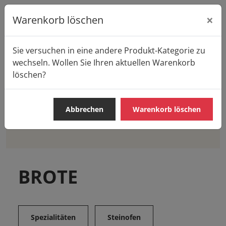
×
Warenkorb löschen
Sie versuchen in eine andere Produkt-Kategorie zu
Startseite
Produkte
Casa Pane
BROTE
wechseln. Wollen Sie Ihren aktuellen Warenkorb
löschen?
Abbrechen
Warenkorb löschen
BROTE
BRÖTCHEN
SÜSSE TEILCHEN
IMBIS
BROTE
Spezialitäten
Steinofen