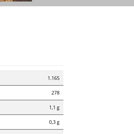
1.165
278
1,1 g
0,3 g