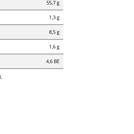
55,7 g
1,3 g
8,5 g
1,6 g
4,6 BE
.