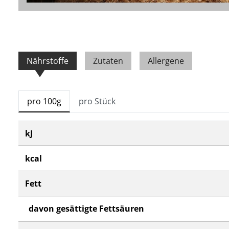
Nährstoffe
Zutaten
Allergene
pro 100g
pro Stück
kJ
kcal
Fett
davon gesättigte Fettsäuren