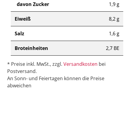
davon Zucker
1,9 g
Eiweiß
8,2 g
Salz
1,6 g
Broteinheiten
2,7 BE
* Preise inkl. MwSt., zzgl.
Versandkosten
bei
Postversand.
An Sonn- und Feiertagen können die Preise
abweichen