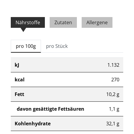
Nährstoffe
Zutaten
Allergene
pro 100g
pro Stück
kJ
1.132
kcal
270
Fett
10,2 g
davon gesättigte Fettsäuren
1,1 g
Kohlenhydrate
32,1 g