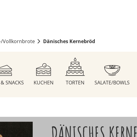
-/Vollkornbrote
Dänisches Kernebröd
S & SNACKS
KUCHEN
TORTEN
SALATE/BOWLS
DÄNISCHES KERN