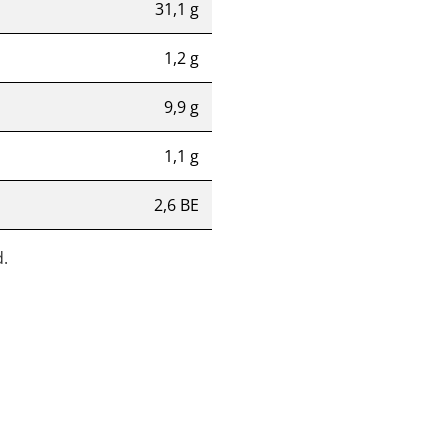
31,1 g
1,2 g
9,9 g
1,1 g
2,6 BE
.