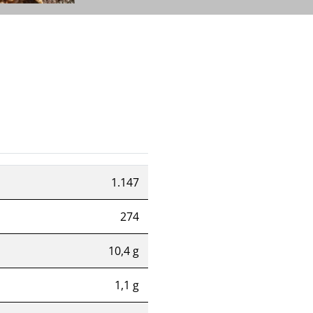
1.147
274
10,4 g
1,1 g