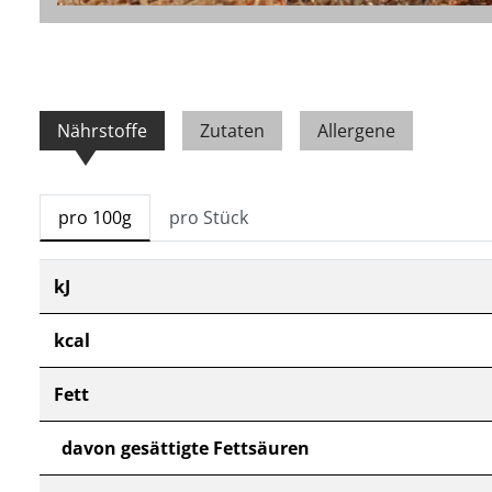
Nährstoffe
Zutaten
Allergene
pro 100g
pro Stück
kJ
kcal
Fett
davon gesättigte Fettsäuren