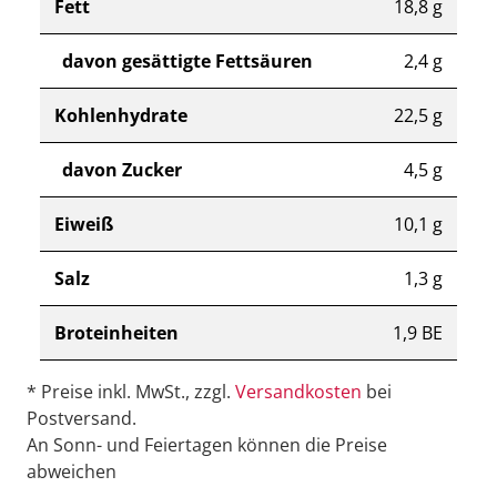
Fett
18,8 g
davon gesättigte Fettsäuren
2,4 g
Kohlenhydrate
22,5 g
davon Zucker
4,5 g
Eiweiß
10,1 g
Salz
1,3 g
Broteinheiten
1,9 BE
* Preise inkl. MwSt., zzgl.
Versandkosten
bei
Postversand.
An Sonn- und Feiertagen können die Preise
abweichen