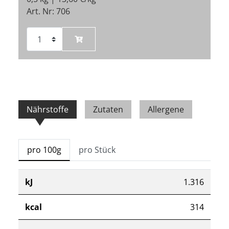
Art. Nr: 706
Nährstoffe
Zutaten
Allergene
pro 100g
pro Stück
kJ
1.316
kcal
314