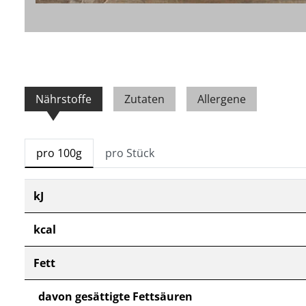
Nährstoffe
Zutaten
Allergene
pro 100g
pro Stück
kJ
kcal
Fett
davon gesättigte Fettsäuren