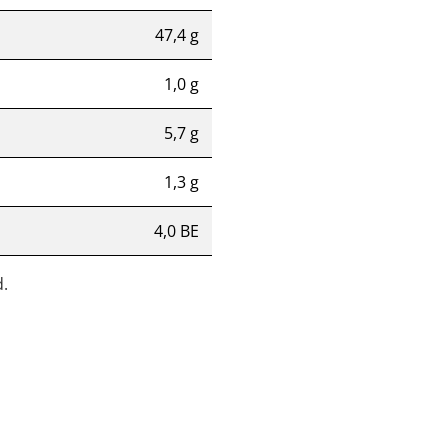
47,4 g
1,0 g
5,7 g
1,3 g
4,0 BE
.