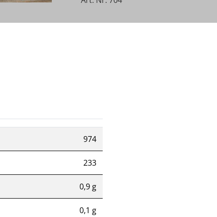
Art. Nr: 704
974
233
0,9 g
0,1 g