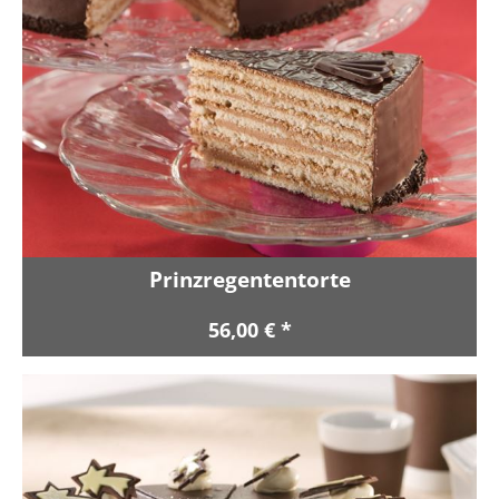
Prinzregententorte
56,00 € *