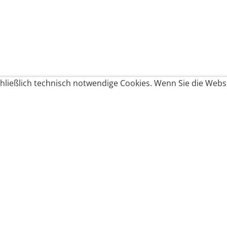
ließlich technisch notwendige Cookies. Wenn Sie die Websi
Produkte bestellen
Produkte
Zahlungsbedingungen &
Brote
Brötchen
Süßes