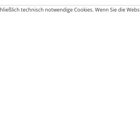
ließlich technisch notwendige Cookies. Wenn Sie die Websi
Produkte bestellen
Produkte
Zahlungsbedingungen &
Brote
Brötchen
Süßes
Versand
Imbiss & Snacks
Torten
Widerrufsrecht
Frühstück