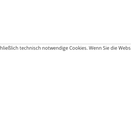
ließlich technisch notwendige Cookies. Wenn Sie die Websi
Produkte bestellen
Produkte
Zahlungsbedingungen &
Brote
Brötchen
Süßes