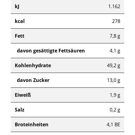
kJ
1.162
kcal
278
Fett
7,8 g
davon gesättigte Fettsäuren
4,1 g
Kohlenhydrate
49,2 g
davon Zucker
13,0 g
Eiweiß
1,9 g
Salz
0,2 g
Broteinheiten
4,1 BE