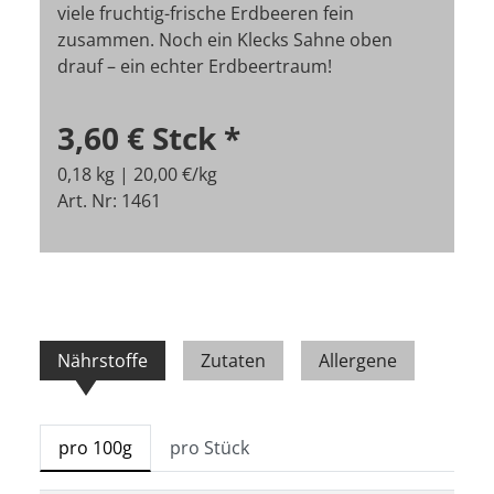
viele fruchtig-frische Erdbeeren fein
zusammen. Noch ein Klecks Sahne oben
drauf – ein echter Erdbeertraum!
3,60 €
Stck
*
0,18 kg | 20,00 €/kg
Art. Nr: 1461
Nährstoffe
Zutaten
Allergene
pro 100g
pro Stück