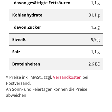
davon gesättigte Fettsäuren
1,1 g
Kohlenhydrate
31,1 g
davon Zucker
1,2 g
Eiweiß
9,9 g
Salz
1,1 g
Broteinheiten
2,6 BE
* Preise inkl. MwSt., zzgl.
Versandkosten
bei
Postversand.
An Sonn- und Feiertagen können die Preise
abweichen