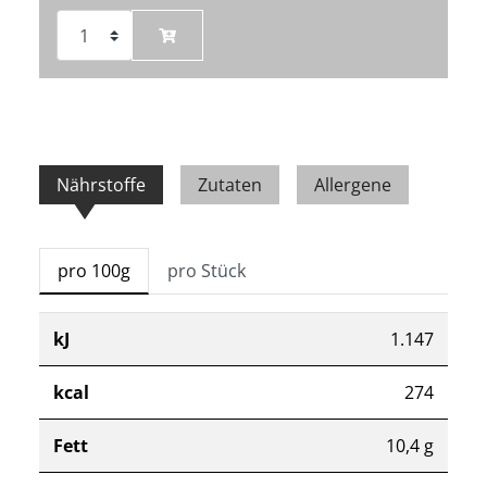
Nährstoffe
Zutaten
Allergene
pro 100g
pro Stück
kJ
1.147
kcal
274
Fett
10,4 g