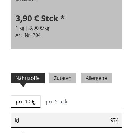
3,90 €
Stck
*
1 kg | 3,90 €/kg
Art. Nr: 704
Nährstoffe
Zutaten
Allergene
pro 100g
pro Stück
kJ
974