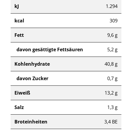
kJ
1.294
kcal
309
Fett
9,6 g
davon gesättigte Fettsäuren
5,2 g
Kohlenhydrate
40,8 g
davon Zucker
0,7 g
Eiweiß
13,2 g
Salz
1,3 g
Broteinheiten
3,4 BE