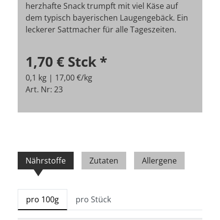
herzhafte Snack trumpft mit viel Käse auf
dem typisch bayerischen Laugengebäck. Ein
leckerer Sattmacher für alle Tageszeiten.
1,70 €
Stck
*
0,1 kg | 17,00 €/kg
Art. Nr: 23
Nährstoffe
Zutaten
Allergene
pro 100g
pro Stück