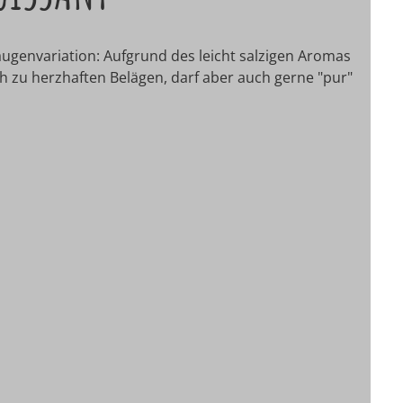
Laugenvariation: Aufgrund des leicht salzigen Aromas
h zu herzhaften Belägen, darf aber auch gerne "pur"