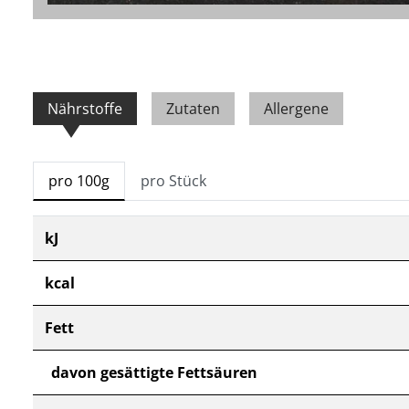
Nährstoffe
Zutaten
Allergene
pro 100g
pro Stück
kJ
kcal
Fett
davon gesättigte Fettsäuren