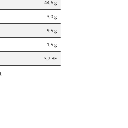
44,6 g
3,0 g
9,5 g
1,5 g
3,7 BE
.