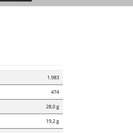
1.983
474
28,0 g
19,2 g