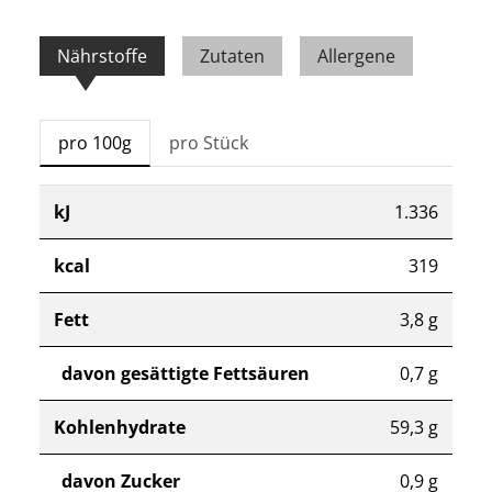
Nährstoffe
Zutaten
Allergene
pro 100g
pro Stück
kJ
1.336
kcal
319
Fett
3,8 g
davon gesättigte Fettsäuren
0,7 g
Kohlenhydrate
59,3 g
davon Zucker
0,9 g