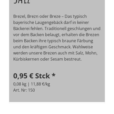
Brezel, Brezn oder Breze – Das typisch
bayerische Laugengebäck darf in keiner
Bäckerei fehlen. Traditionell geschlungen und
vor dem Backen belaugt, erhalten die Brezen
beim Backen ihre typisch braune Färbung
und den kräftigen Geschmack. Wahlweise
werden unsere Brezen auch mit Salz, Mohn,
Kürbiskernen oder Sesam bestreut.
0,95 €
Stck
*
0,08 kg | 11,88 €/kg
Art. Nr: 150