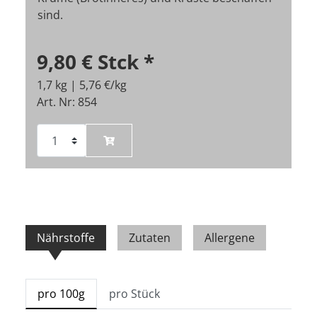
sind.
9,80 €
Stck
*
1,7 kg | 5,76 €/kg
Art. Nr: 854
Nährstoffe
Zutaten
Allergene
pro 100g
pro Stück