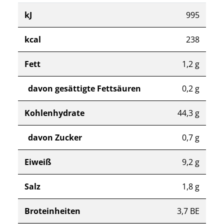
kJ
995
kcal
238
Fett
1,2 g
davon gesättigte Fettsäuren
0,2 g
Kohlenhydrate
44,3 g
davon Zucker
0,7 g
Eiweiß
9,2 g
Salz
1,8 g
Broteinheiten
3,7 BE