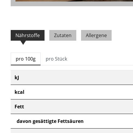
Nährstoffe
Zutaten
Allergene
pro 100g
pro Stück
kJ
kcal
Fett
davon gesättigte Fettsäuren