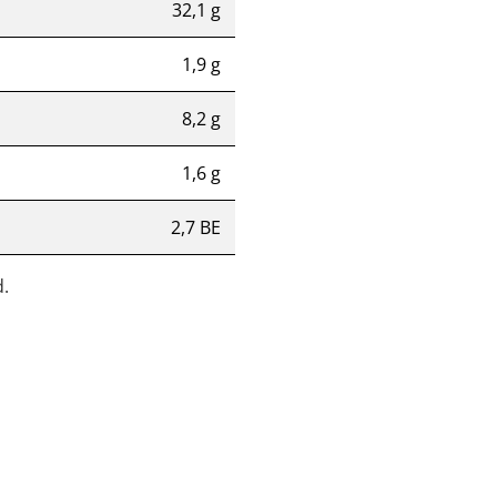
32,1 g
1,9 g
8,2 g
1,6 g
2,7 BE
.