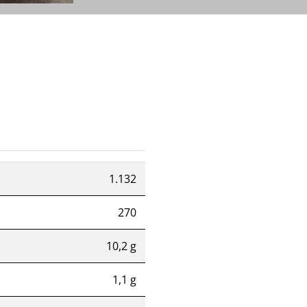
1.132
270
10,2 g
1,1 g