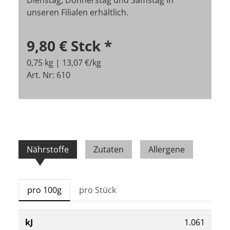
Dienstag, Donnerstag und Samstag in
unseren Filialen erhältlich.
9,80 €
Stck
*
0,75 kg | 13,07 €/kg
Art. Nr: 610
Nährstoffe
Zutaten
Allergene
pro 100g
pro Stück
kJ
1.061