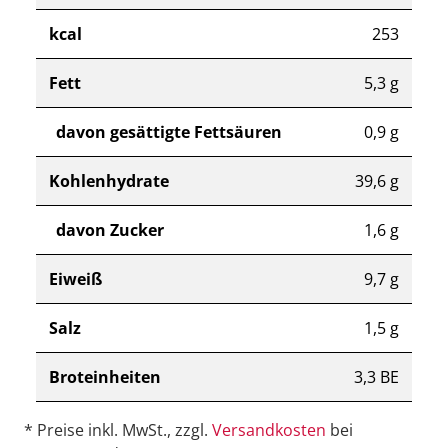
kcal
253
Fett
5,3 g
davon gesättigte Fettsäuren
0,9 g
Kohlenhydrate
39,6 g
davon Zucker
1,6 g
Eiweiß
9,7 g
Salz
1,5 g
Broteinheiten
3,3 BE
* Preise inkl. MwSt., zzgl.
Versandkosten
bei