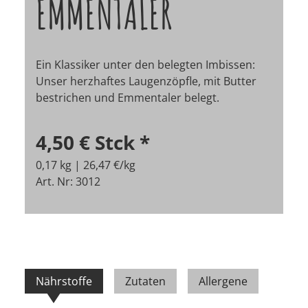
EMMENTALER
Ein Klassiker unter den belegten Imbissen:
Unser herzhaftes Laugenzöpfle, mit Butter
bestrichen und Emmentaler belegt.
4,50 €
Stck
*
0,17 kg | 26,47 €/kg
Art. Nr: 3012
Nährstoffe
Zutaten
Allergene