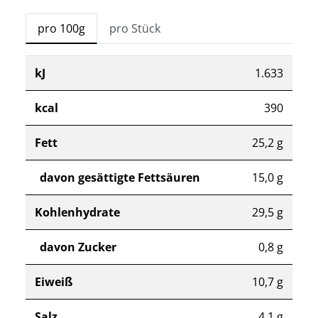
pro 100g
pro Stück
kJ
1.633
kcal
390
Fett
25,2 g
davon gesättigte Fettsäuren
15,0 g
Kohlenhydrate
29,5 g
davon Zucker
0,8 g
Eiweiß
10,7 g
Salz
4,1 g