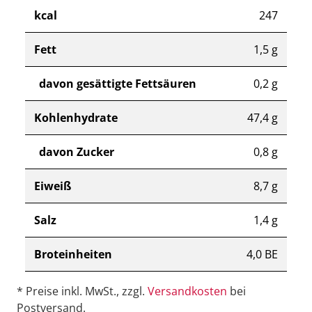
kcal
247
Fett
1,5 g
davon gesättigte Fettsäuren
0,2 g
Kohlenhydrate
47,4 g
davon Zucker
0,8 g
Eiweiß
8,7 g
Salz
1,4 g
Broteinheiten
4,0 BE
* Preise inkl. MwSt., zzgl.
Versandkosten
bei
Postversand.