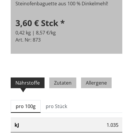
Steinofenbaguette aus 100 % Dinkelmehl!
3,60 €
Stck
*
0,42 kg | 8,57 €/kg
Art. Nr: 873
Nährstoffe
Zutaten
Allergene
pro 100g
pro Stück
kJ
1.035