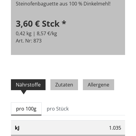
Steinofenbaguette aus 100 % Dinkelmehl!
3,60 €
Stck
*
0,42 kg | 8,57 €/kg
Art. Nr: 873
Nährstoffe
Zutaten
Allergene
pro 100g
pro Stück
kJ
1.035