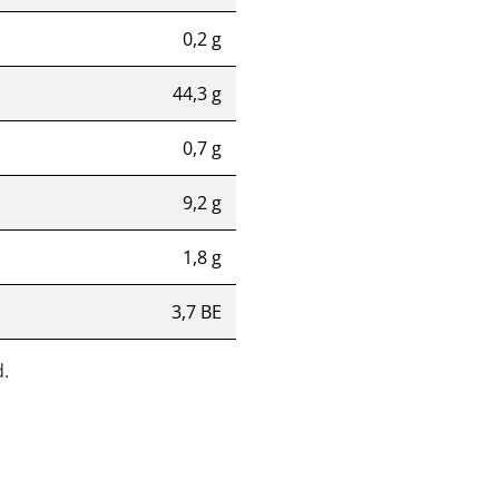
0,2 g
44,3 g
0,7 g
9,2 g
1,8 g
3,7 BE
.