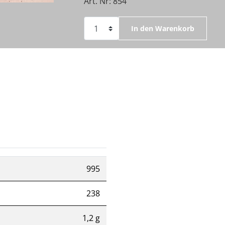
Art. Nr: 854
In den Warenkorb
995
238
1,2 g