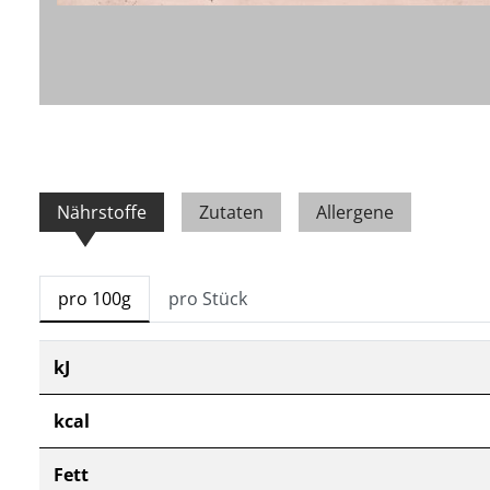
Nährstoffe
Zutaten
Allergene
pro 100g
pro Stück
kJ
kcal
Fett