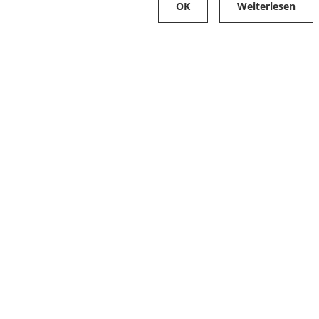
OK
Weiterlesen
Karriere
Folge uns auf
Stellenangebote
Ausbildung
Zahlungsarten