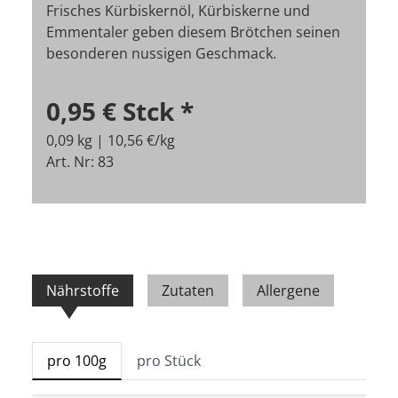
Frisches Kürbiskernöl, Kürbiskerne und
Emmentaler geben diesem Brötchen seinen
besonderen nussigen Geschmack.
0,95 €
Stck
*
0,09 kg | 10,56 €/kg
Art. Nr: 83
Nährstoffe
Zutaten
Allergene
pro 100g
pro Stück