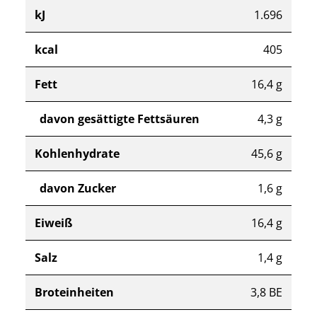
kJ
1.696
kcal
405
Fett
16,4 g
davon gesättigte Fettsäuren
4,3 g
Kohlenhydrate
45,6 g
davon Zucker
1,6 g
Eiweiß
16,4 g
Salz
1,4 g
Broteinheiten
3,8 BE