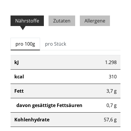
Nährstoffe
Zutaten
Allergene
pro 100g
pro Stück
kJ
1.298
kcal
310
Fett
3,7 g
davon gesättigte Fettsäuren
0,7 g
Kohlenhydrate
57,6 g