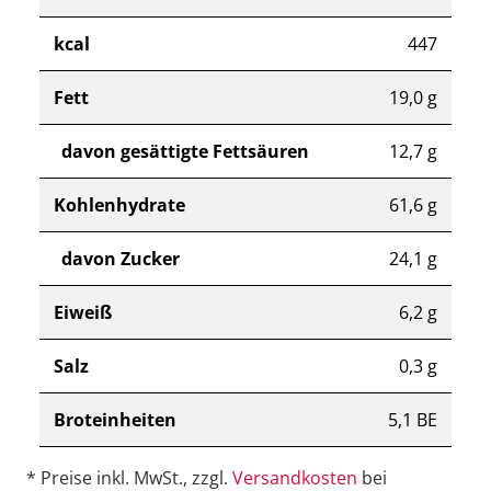
kcal
447
Fett
19,0 g
davon gesättigte Fettsäuren
12,7 g
Kohlenhydrate
61,6 g
davon Zucker
24,1 g
Eiweiß
6,2 g
Salz
0,3 g
Broteinheiten
5,1 BE
* Preise inkl. MwSt., zzgl.
Versandkosten
bei