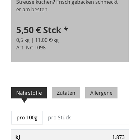
Streuselkuchen? Frisch gebacken schmeckt
er am besten.
5,50 €
Stck
*
0,5 kg | 11,00 €/kg
Art. Nr: 1098
Nährstoffe
Zutaten
Allergene
pro 100g
pro Stück
kJ
1.873