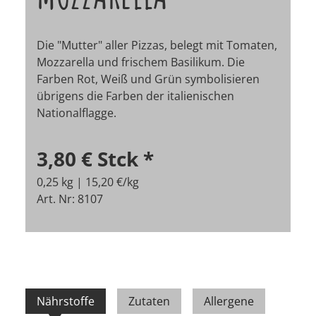
Die "Mutter" aller Pizzas, belegt mit Tomaten,
Mozzarella und frischem Basilikum. Die
Farben Rot, Weiß und Grün symbolisieren
übrigens die Farben der italienischen
Nationalflagge.
3,80 €
Stck
*
0,25 kg | 15,20 €/kg
Art. Nr: 8107
Nährstoffe
Zutaten
Allergene