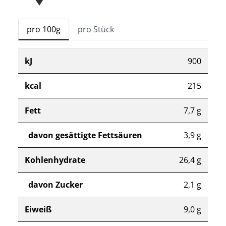
pro 100g
pro Stück
kJ
900
kcal
215
Fett
7,7 g
davon gesättigte Fettsäuren
3,9 g
Kohlenhydrate
26,4 g
davon Zucker
2,1 g
Eiweiß
9,0 g