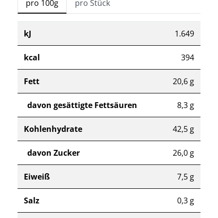
pro 100g
pro Stück
kJ
1.649
kcal
394
Fett
20,6 g
davon gesättigte Fettsäuren
8,3 g
Kohlenhydrate
42,5 g
davon Zucker
26,0 g
Eiweiß
7,5 g
Salz
0,3 g