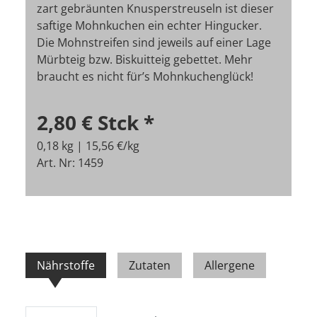
zart gebräunten Knusperstreuseln ist dieser
saftige Mohnkuchen ein echter Hingucker.
Die Mohnstreifen sind jeweils auf einer Lage
Mürbteig bzw. Biskuitteig gebettet. Mehr
braucht es nicht für’s Mohnkuchenglück!
2,80 €
Stck
*
0,18 kg | 15,56 €/kg
Art. Nr: 1459
Nährstoffe
Zutaten
Allergene