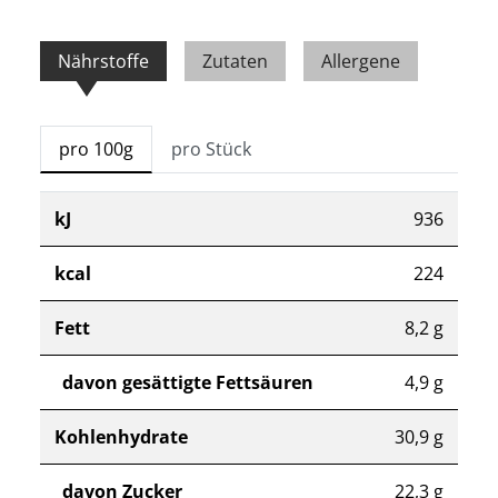
Nährstoffe
Zutaten
Allergene
pro 100g
pro Stück
kJ
936
kcal
224
Fett
8,2 g
davon gesättigte Fettsäuren
4,9 g
Kohlenhydrate
30,9 g
davon Zucker
22,3 g