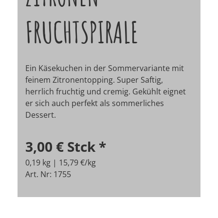
FRUCHTSPIRALE
Ein Käsekuchen in der Sommervariante mit
feinem Zitronentopping. Super Saftig,
herrlich fruchtig und cremig. Gekühlt eignet
er sich auch perfekt als sommerliches
Dessert.
3,00 €
Stck
*
0,19 kg | 15,79 €/kg
Art. Nr: 1755