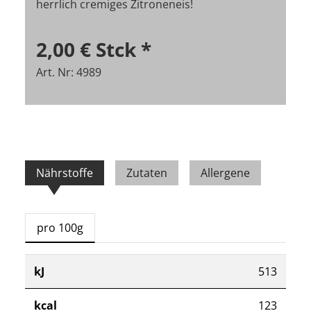
herrlich cremiges Zitroneneis!
2,00 €
Stck
*
Art. Nr: 4989
Nährstoffe
Zutaten
Allergene
pro 100g
kJ
513
kcal
123