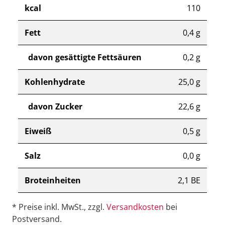
kcal
110
Fett
0,4 g
davon gesättigte Fettsäuren
0,2 g
Kohlenhydrate
25,0 g
davon Zucker
22,6 g
Eiweiß
0,5 g
Salz
0,0 g
Broteinheiten
2,1 BE
* Preise inkl. MwSt., zzgl.
Versandkosten
bei
Postversand.