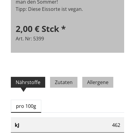
man den Sommer!
Tipp: Diese Eissorte ist vegan.
2,00 €
Stck
*
Art. Nr: 5399
Nährstoffe
Zutaten
Allergene
pro 100g
kJ
462