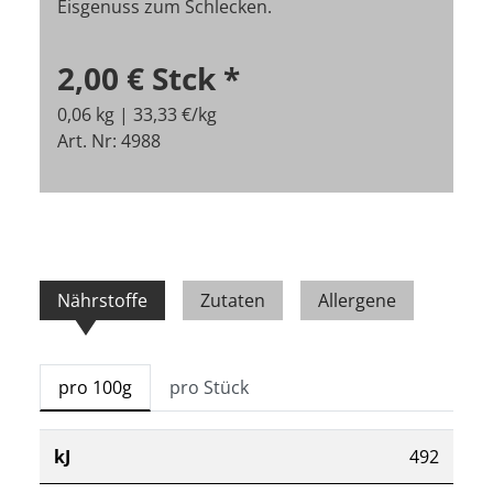
Eisgenuss zum Schlecken.
2,00 €
Stck
*
0,06 kg | 33,33 €/kg
Art. Nr: 4988
Nährstoffe
Zutaten
Allergene
pro 100g
pro Stück
kJ
492