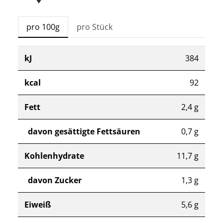
pro 100g
pro Stück
kJ
384
kcal
92
Fett
2,4 g
davon gesättigte Fettsäuren
0,7 g
Kohlenhydrate
11,7 g
davon Zucker
1,3 g
Eiweiß
5,6 g