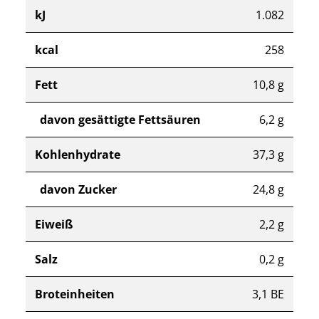
kJ
1.082
kcal
258
Fett
10,8 g
davon gesättigte Fettsäuren
6,2 g
Kohlenhydrate
37,3 g
davon Zucker
24,8 g
Eiweiß
2,2 g
Salz
0,2 g
Broteinheiten
3,1 BE