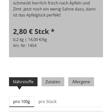
schmeckt herrlich frisch nach Äpfeln und
Zimt. Jetzt noch ein wenig Sahne dazu, dann
ist das Apfelglück perfekt!
2,80 €
Stck
*
0,2 kg | 14,00 €/kg
Art. Nr: 1454
Nährstoffe
Zutaten
Allergene
pro 100g
pro Stück