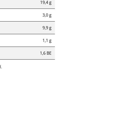
19,4 g
3,0 g
9,9 g
1,1 g
1,6 BE
.