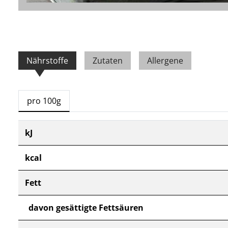
Nährstoffe
Zutaten
Allergene
pro 100g
kJ
kcal
Fett
davon gesättigte Fettsäuren