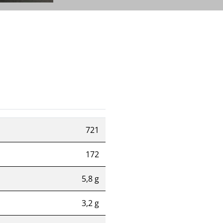
721
172
5,8 g
3,2 g