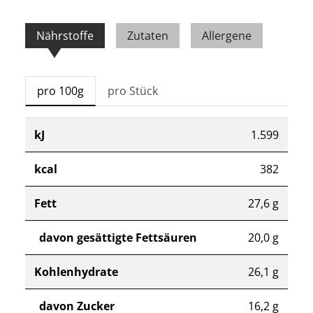
Nährstoffe
Zutaten
Allergene
pro 100g
pro Stück
kJ
1.599
kcal
382
Fett
27,6 g
davon gesättigte Fettsäuren
20,0 g
Kohlenhydrate
26,1 g
davon Zucker
16,2 g