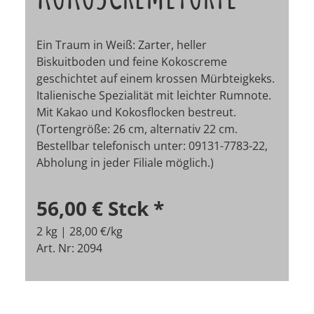
Ein Traum in Weiß: Zarter, heller
Biskuitboden und feine Kokoscreme
geschichtet auf einem krossen Mürbteigkeks.
Italienische Spezialität mit leichter Rumnote.
Mit Kakao und Kokosflocken bestreut.
(Tortengröße: 26 cm, alternativ 22 cm.
Bestellbar telefonisch unter: 09131-7783-22,
Abholung in jeder Filiale möglich.)
56,00 €
Stck
*
2 kg | 28,00 €/kg
Art. Nr: 2094