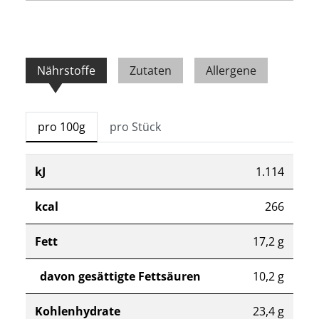
Nährstoffe
Zutaten
Allergene
pro 100g
pro Stück
kJ
1.114
kcal
266
Fett
17,2 g
davon gesättigte Fettsäuren
10,2 g
Kohlenhydrate
23,4 g