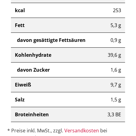
kcal
253
Fett
5,3 g
davon gesättigte Fettsäuren
0,9 g
Kohlenhydrate
39,6 g
davon Zucker
1,6 g
Eiweiß
9,7 g
Salz
1,5 g
Broteinheiten
3,3 BE
* Preise inkl. MwSt., zzgl.
Versandkosten
bei