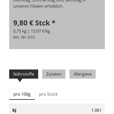
Dienstag, Donnerstag und Samstag in
unseren Filialen erhältlich.
9,80 €
Stck
*
0,75 kg | 13,07 €/kg
Art. Nr: 610
Nährstoffe
Zutaten
Allergene
pro 100g
pro Stück
kJ
1.061