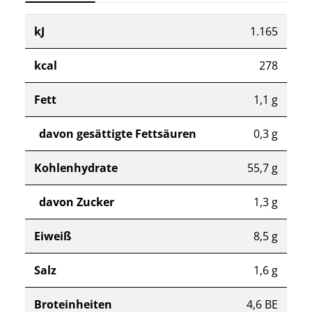
kJ
1.165
kcal
278
Fett
1,1 g
davon gesättigte Fettsäuren
0,3 g
Kohlenhydrate
55,7 g
davon Zucker
1,3 g
Eiweiß
8,5 g
Salz
1,6 g
Broteinheiten
4,6 BE