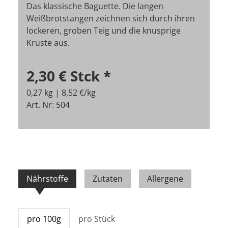
Das klassische Baguette. Die langen
Weißbrotstangen zeichnen sich durch ihren
lockeren, groben Teig und die knusprige
Kruste aus.
2,30 €
Stck
*
0,27 kg | 8,52 €/kg
Art. Nr: 504
Nährstoffe
Zutaten
Allergene
pro 100g
pro Stück