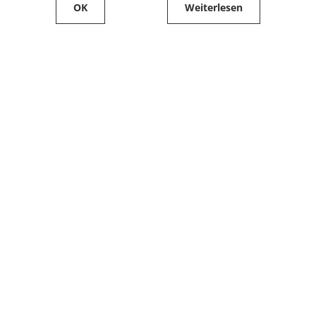
OK
Weiterlesen
Service
Filialfinder
Kontakt
FAQ
Produkte bestellen