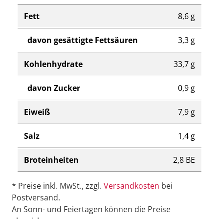
Fett
8,6 g
davon gesättigte Fettsäuren
3,3 g
Kohlenhydrate
33,7 g
davon Zucker
0,9 g
Eiweiß
7,9 g
Salz
1,4 g
Broteinheiten
2,8 BE
* Preise inkl. MwSt., zzgl.
Versandkosten
bei
Postversand.
An Sonn- und Feiertagen können die Preise