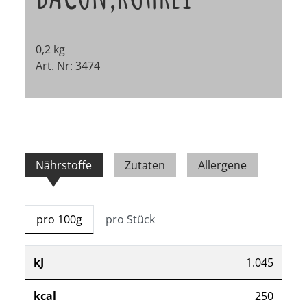
0,2 kg
Art. Nr: 3474
Nährstoffe
Zutaten
Allergene
pro 100g
pro Stück
kJ
1.045
kcal
250