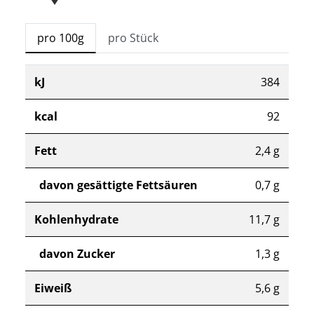
pro 100g
pro Stück
kJ
384
kcal
92
Fett
2,4 g
davon gesättigte Fettsäuren
0,7 g
Kohlenhydrate
11,7 g
davon Zucker
1,3 g
Eiweiß
5,6 g