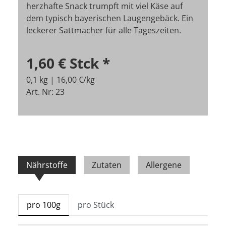
herzhafte Snack trumpft mit viel Käse auf
dem typisch bayerischen Laugengebäck. Ein
leckerer Sattmacher für alle Tageszeiten.
1,60 €
Stck
*
0,1 kg | 16,00 €/kg
Art. Nr: 23
Nährstoffe
Zutaten
Allergene
pro 100g
pro Stück