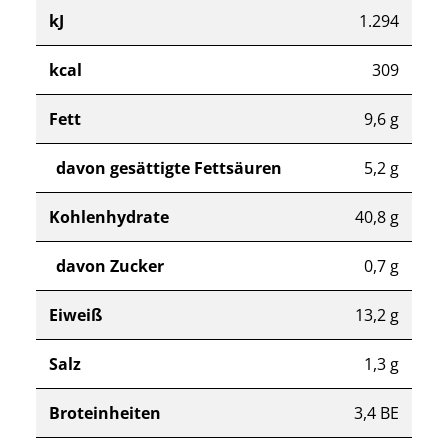
kJ
1.294
kcal
309
Fett
9,6 g
davon gesättigte Fettsäuren
5,2 g
Kohlenhydrate
40,8 g
davon Zucker
0,7 g
Eiweiß
13,2 g
Salz
1,3 g
Broteinheiten
3,4 BE