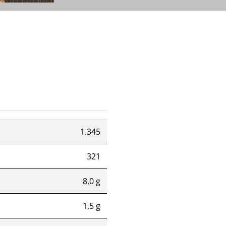
1.345
321
8,0 g
1,5 g