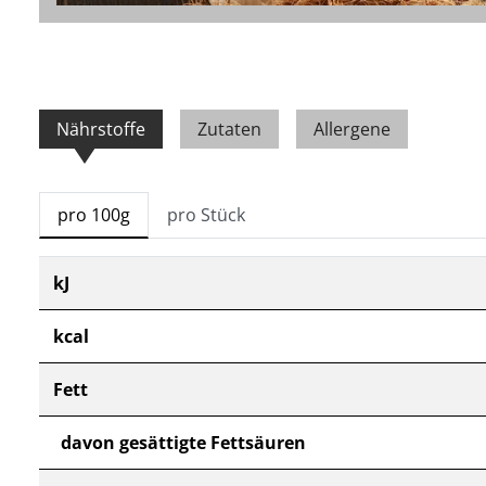
Nährstoffe
Zutaten
Allergene
pro 100g
pro Stück
kJ
kcal
Fett
davon gesättigte Fettsäuren