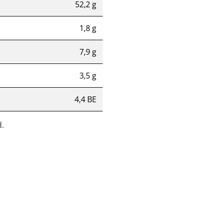
52,2 g
1,8 g
7,9 g
3,5 g
4,4 BE
.