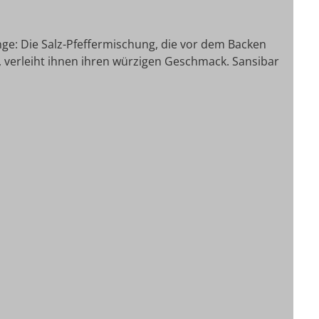
nge: Die Salz-Pfeffermischung, die vor dem Backen
, verleiht ihnen ihren würzigen Geschmack. Sansibar